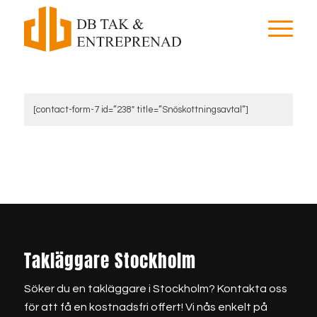
[contact-form-7 id=”238″ title=”Snöskottningsavtal”]
Takläggare Stockholm
Söker du en
takläggare i Stockholm
? Kontakta oss
för att få en kostnadsfri offert! Vi nås enkelt på