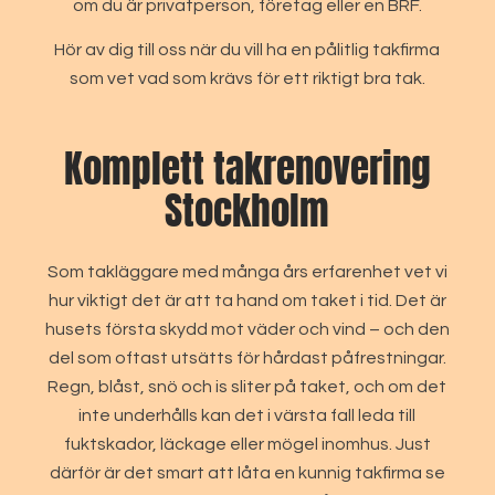
om du är privatperson, företag eller en BRF.
Hör av dig till oss när du vill ha en pålitlig takfirma
som vet vad som krävs för ett riktigt bra tak.
Komplett takrenovering
Stockholm
Som takläggare med många års erfarenhet vet vi
hur viktigt det är att ta hand om taket i tid. Det är
husets första skydd mot väder och vind – och den
del som oftast utsätts för hårdast påfrestningar.
Regn, blåst, snö och is sliter på taket, och om det
inte underhålls kan det i värsta fall leda till
fuktskador, läckage eller mögel inomhus. Just
därför är det smart att låta en kunnig takfirma se