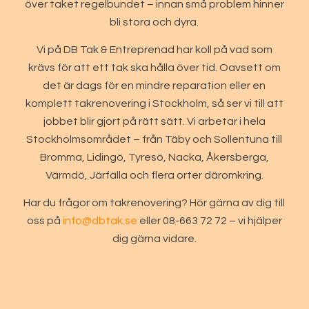
över taket regelbundet – innan små problem hinner
bli stora och dyra.
Vi på DB Tak & Entreprenad har koll på vad som
krävs för att ett tak ska hålla över tid. Oavsett om
det är dags för en mindre reparation eller en
komplett takrenovering i Stockholm, så ser vi till att
jobbet blir gjort på rätt sätt. Vi arbetar i hela
Stockholmsområdet – från Täby och Sollentuna till
Bromma, Lidingö, Tyresö, Nacka, Åkersberga,
Värmdö, Järfälla och flera orter däromkring.
Har du frågor om takrenovering? Hör gärna av dig till
oss på
info@dbtak.se
eller 08-663 72 72 – vi hjälper
dig gärna vidare.