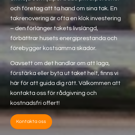
och företag att ta hand om sina tak. En
takrenovering är ofta en klok investering
– den förlänger takets livslängd,
förbättrar husets energiprestanda och
förebygger kostsamma skador.
Oavsett om det handlar om att laga,
förstärka eller byta ut taket helt, finns vi
här för att guida dig rätt. Välkommen att
kontakta oss för rådgivning och
kostnadsfri offert!
Kontakta oss