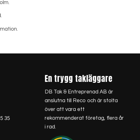
olm.
.
rmation.
En trygg takläggare
DB Tak & Entreprenad AB är
anslutna till Reco och är stolta
över att vara ett
rekommenderat företag, flera år
5 35
i rad.