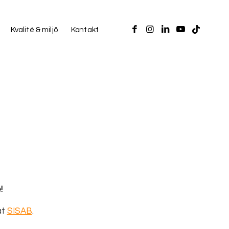
Kvalité & miljö
Kontakt
!
åt
SISAB
.