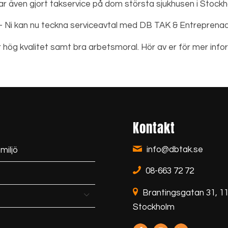
ar även gjort takservice på dom största sjukhusen i Stockh
– Ni kan nu teckna serviceavtal med DB TAK & Entreprenad
er hög kvalitet samt bra arbetsmoral. Hör av er för mer info
Kontakt
info@dbtak.se
 miljö
08-663 72 72
Brantingsgatan 31, 11
Stockholm